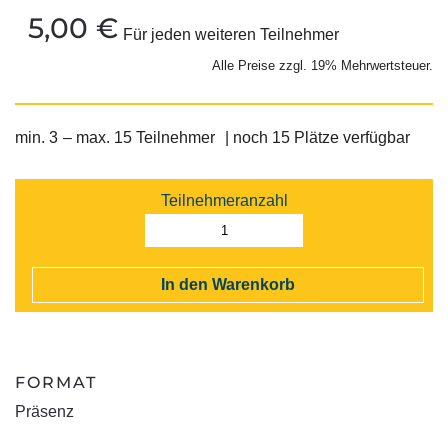
5,00
€
Für jeden weiteren Teilnehmer
Alle Preise zzgl. 19% Mehrwertsteuer.
min. 3
– max. 15 Teilnehmer
| noch 15 Plätze verfügbar
Teilnehmeranzahl
IB
SO
Sc
In den Warenkorb
Unt
Mod
+
FORMAT
PV
Ma
Präsenz
Me